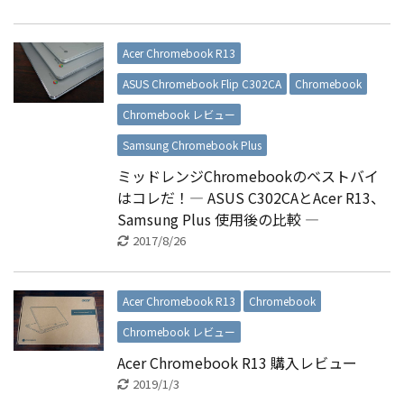
Acer Chromebook R13
ASUS Chromebook Flip C302CA
Chromebook
Chromebook レビュー
Samsung Chromebook Plus
ミッドレンジChromebookのベストバイ
はコレだ！― ASUS C302CAとAcer R13、
Samsung Plus 使用後の比較 ―
2017/8/26
Acer Chromebook R13
Chromebook
Chromebook レビュー
Acer Chromebook R13 購入レビュー
2019/1/3