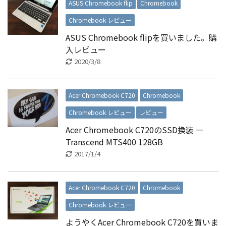
ASUS Chromebook flip
Chromebook
Chromebook レビュー
ASUS Chromebook flipを買いました。購
入レビュー
2020/3/8
Acer Chromebook C720
Chromebook
Chromebook レビュー
レビュー
Acer Chromebook C720のSSD換装 ―
Transcend MTS400 128GB
2017/1/4
Acer Chromebook C720
Chromebook
Chromebook レビュー
ようやくAcer Chromebook C720を買いま