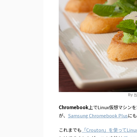
By:
K
Chromebook
上でLinux仮想マシン
が、
Samsung Chromebook Plus
にも
これまでも
「Crouton」を使ってLi