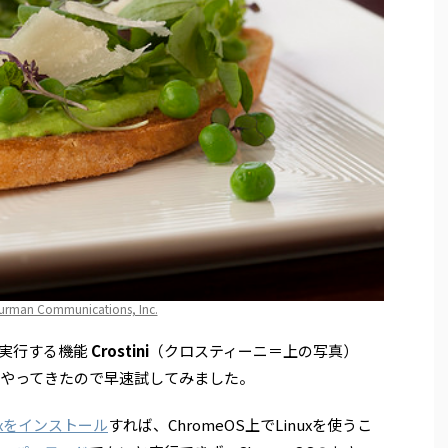
urman Communications, Inc.
を実行する機能
Crostini
（クロスティーニ＝上の写真）
やってきたので早速試してみました。
nuxをインストール
すれば、ChromeOS上でLinuxを使うこ