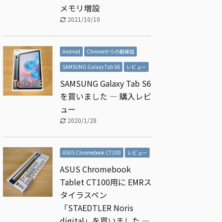
メモリ増設
2021/10/10
Android
Chromeからの脱線話
SAMSUNG Galaxy Tab S6
レビュー
SAMSUNG Galaxy Tab S6
を買いました ― 購入レビ
ュー
2020/1/28
ASUS Chromebook CT100
レビュー
ASUS Chromebook
Tablet CT100用に EMRス
タイラスペン
「STAEDTLER Noris
digital」を買いました ―