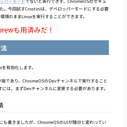
ッパーモード
でないと実行できず、ChromeOSのセキュ
。今回試すCrostiniは、デベロッパーモードにする必要
な環境のままLinuxを実行することができます。
mebrewも用済みだ！
方法
iniを有効化します。
はベータ版であり、ChromeOSのDevチャンネルで実行すること
を試すには、まずDevチャンネルに変更する必要があります。
法
も書きましたが、ChromeOSのUIが随分と変わってい