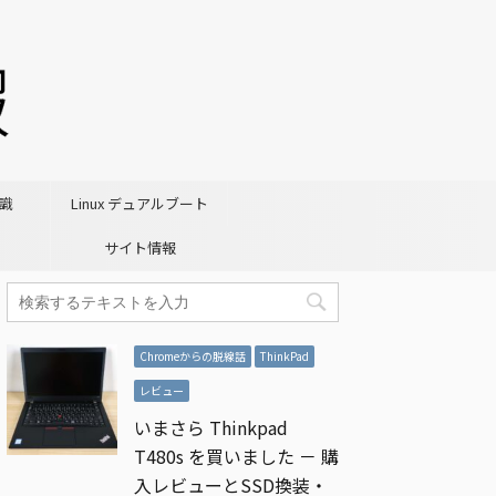
識
Linux デュアルブート
サイト情報
Chromeからの脱線話
ThinkPad
レビュー
いまさら Thinkpad
T480s を買いました － 購
入レビューとSSD換装・