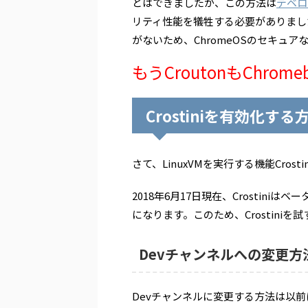
とはできましたが、この方法は
デベロ
リティ性能を犠牲する必要がありました
がないため、ChromeOSのセキュア
もうCroutonもChro
Crostiniを有効化する
さて、LinuxVMを実行する機能Crost
2018年6月17日現在、Crostini
になります。このため、Crostini
Devチャンネルへの変更方
Devチャンネルに変更する方法は以前に