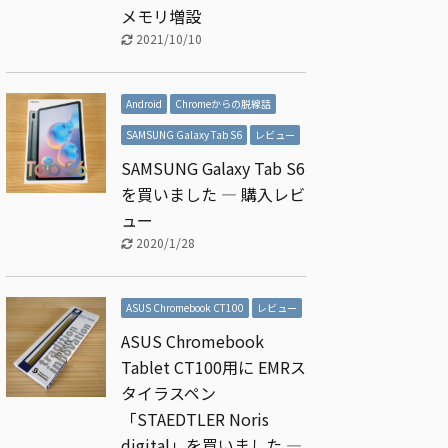
メモリ増設
2021/10/10
Android
Chromeからの脱線話
SAMSUNG Galaxy Tab S6
レビュー
SAMSUNG Galaxy Tab S6
を買いました ― 購入レビ
ュー
2020/1/28
ASUS Chromebook CT100
レビュー
ASUS Chromebook
Tablet CT100用に EMRス
タイラスペン
「STAEDTLER Noris
digital」を買いました ―