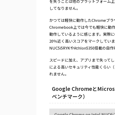
を失うことは他のプラットフォーム上で
してなりません。
かつては軽快に動作したChromeブ
Chromebook上では今でも軽快に動作し
動作しているように感じます。実際にGoogl
20％近く高いスコアをマークしています。
NUC5i5RYKやAthlon5350搭載の
スピードに加え、アプリまで失ってしま
による高いセキュリティ性能くらい（
れません。
Google ChromeとMicros
ベンチマーク）
Google Chrome on Intel NUC6i