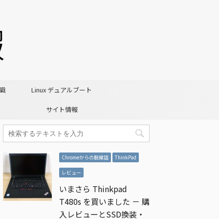
識
Linux デュアルブート
サイト情報
Chromeからの脱線話
ThinkPad
レビュー
いまさら Thinkpad
T480s を買いました － 購
入レビューとSSD換装・