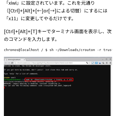
「xiwi」に設定されています。これを元通り
（[Ctrl]+[Alt]+[←]or[→]による切替）にするには
「x11」に変更してやるだけです。
[Ctrl]+[Alt]+[T]キーでターミナル画面を表示し、次
のコマンドを入力します。
chronos@localhost / $ sh ~/Downloads/crouton -r trusty