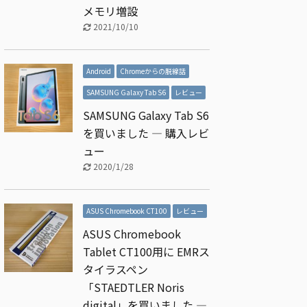
メモリ増設
2021/10/10
Android
Chromeからの脱線話
SAMSUNG Galaxy Tab S6
レビュー
SAMSUNG Galaxy Tab S6
を買いました ― 購入レビ
ュー
2020/1/28
ASUS Chromebook CT100
レビュー
ASUS Chromebook
Tablet CT100用に EMRス
タイラスペン
「STAEDTLER Noris
digital」を買いました ―