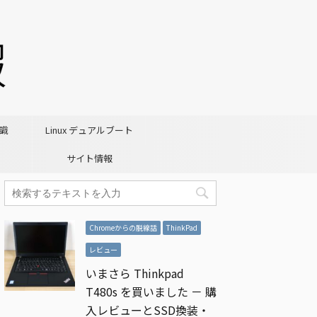
識
Linux デュアルブート
サイト情報
Chromeからの脱線話
ThinkPad
レビュー
いまさら Thinkpad
T480s を買いました － 購
入レビューとSSD換装・